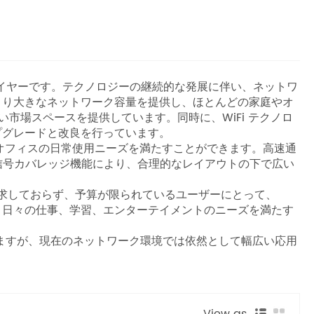
ーおよびサプライヤーです。テクノロジーの継続的な発展に伴い、ネットワ
とより大きなネットワーク容量を提供し、ほとんどの家庭やオ
い市場スペースを提供しています。同時に、WiFi テクノロ
プグレードと改良を行っています。
庭やオフィスの日常使用ニーズを満たすことができます。高速通
信号カバレッジ機能により、合理的なレイアウトの下で広い
を特に要求しておらず、予算が限られているユーザーにとって、
し、日々の仕事、学習、エンターテイメントのニーズを満たす
はありますが、現在のネットワーク環境では依然として幅広い応用
View as