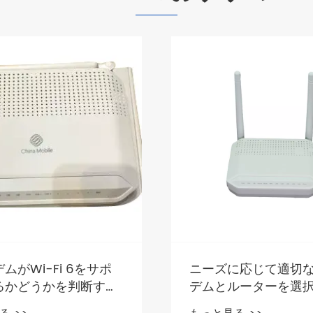
ムがWi-Fi 6をサポ
ニーズに応じて適切
るかどうかを判断する
デムとルーターを選
？
法は？