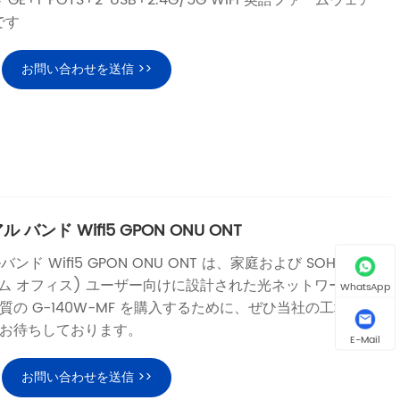
4*GE+1*POTS+2*USB+2.4G/5G WIFI 英語ファームウェア
です
お問い合わせを送信 >>
ル バンド Wifi5 GPON ONU ONT
バンド Wifi5 GPON ONU ONT は、家庭および SOHO (ス
ーム オフィス) ユーザー向けに設計された光ネットワーク端
WhatsApp
の G-140W-MF を購入するために、ぜひ当社の工場に来
お待ちしております。
E-Mail
お問い合わせを送信 >>