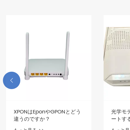

XPONはEponやGPONとどう
光学モデ
違うのですか？
ートす
方法は