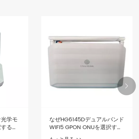

な光学モ
なぜHG6145Dデュアルバンド
択する方
WIFI5 GPON ONUを選択する
のですか？