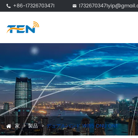
+86-17326703471
17326703471yip@gmail


家
製品
デュアルバンド Wifi5 ONU ONT