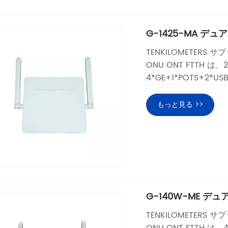
G-1425-MA デュア
TENKILOMETERS 
ONU ONT FTTH は
4*GE+1*POTS+2
もっと見る >>
G-140W-ME デュア
TENKILOMETERS 