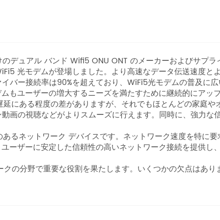
チャンネル向けのデュアル バンド Wifi5 ONU ONT のメーカ
iFi5 光モデムが登場しました。より高速なデータ伝送速度
バー接続率は90%を超えており、WiFi5光モデムの普及に広
光モデムもユーザーの増大するニーズを満たすために継続的にアッ
には速度と遅延にある程度の差がありますが、それでもほとんどの家
ン動画の視聴などがよりスムーズに行えます。同時に、強力な
て選択する価値のあるネットワーク デバイスです。ネットワーク速度
です。ユーザーに安定した信頼性の高いネットワーク接続を提供
はネットワークの分野で重要な役割を果たします。いくつかの欠点